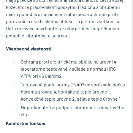
kože, ktoré pracovníkom poskytnú tradičnú a obľúbenú
mieru pohodlia a súčasne im zabezpečia ochranu proti
porezaniu a elektrickému oblúku – a pri tom všetkom sú
tieto rukavice navrhnuté tak, aby priniesli neprekonané
pohodlie, obratnosť a ochranu.
Všeobecné vlastnosti
Ochrana proti elektrickému oblúku na úrovni 4 –
laboratórne testované v súlade s normou HRC
ATPV pri 46 Cal/cm2
Testované podľa normy EN407 na správanie počas
horenia úrovne 4, kontaktné teplo úrovne 1,
konvekčné teplo úrovne 2, sálavé teplo úrovne 1
Neprekonateľná podpora obratnosti a hmatového
citu
Komfortné funkcie