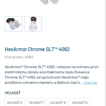
HexArmor Chrome SLT™ 4062
Kód výrobku: 60655
HexArmor® Chrome SLT® 4062: rukavice na ochranu proti
elektrickému oblúku a kontaktnému teplu Rukavice
Chrome SLT® 4062 od spoločnosti HexArmor® majú
predĺženú ochrannú manžetu a dlaňovú časť z…
Čítať viac
VEĽKOSŤ
VEĽKOSŤ 6
VEĽKOSŤ 7
VEĽKOSŤ 8
VEĽKOSŤ 9