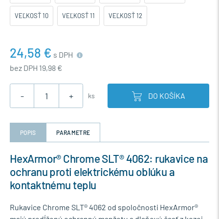
VEĽKOSŤ 10
VEĽKOSŤ 11
VEĽKOSŤ 12
24,58 €
s DPH
bez DPH 19,98 €
-
+
DO KOŠÍKA
ks
POPIS
PARAMETRE
HexArmor® Chrome SLT® 4062: rukavice na
ochranu proti elektrickému oblúku a
kontaktnému teplu
Rukavice Chrome SLT® 4062 od spoločnosti HexArmor®
majú predĺženú ochrannú manžetu a dlaňovú časť z kozej