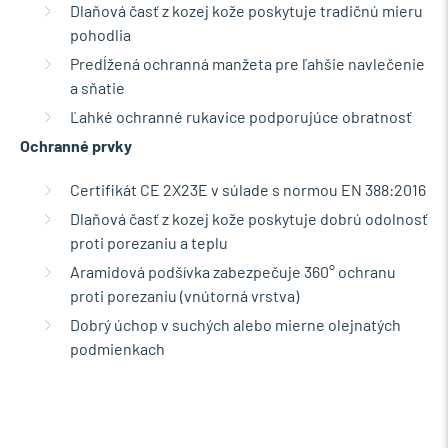
Dlaňová časť z kozej kože poskytuje tradičnú mieru
pohodlia
Predĺžená ochranná manžeta pre ľahšie navlečenie
a sňatie
Ľahké ochranné rukavice podporujúce obratnosť
Ochranné prvky
Certifikát CE 2X23E v súlade s normou EN 388:2016
Dlaňová časť z kozej kože poskytuje dobrú odolnosť
proti porezaniu a teplu
Aramidová podšívka zabezpečuje 360° ochranu
proti porezaniu (vnútorná vrstva)
Dobrý úchop v suchých alebo mierne olejnatých
podmienkach