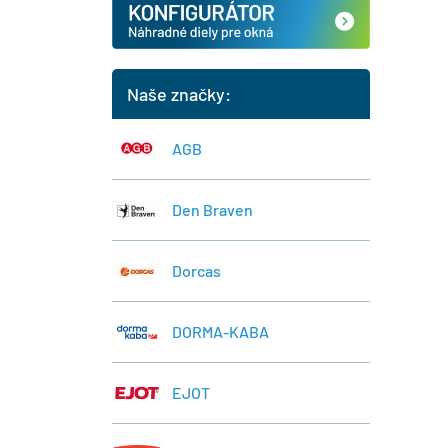
Naše značky:
AGB
Den Braven
Dorcas
DORMA-KABA
EJOT