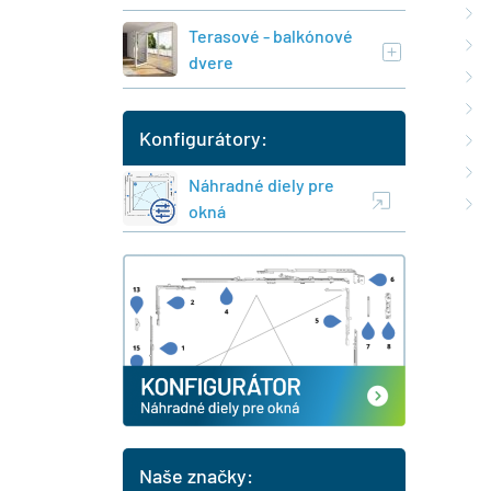
Terasové - balkónové
dvere
Konfigurátory:
Náhradné diely pre
okná
Naše značky: