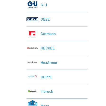
G-U
GEZE
Gutmann
HECKEL
HexArmor
HOPPE
lllbruck
Maco