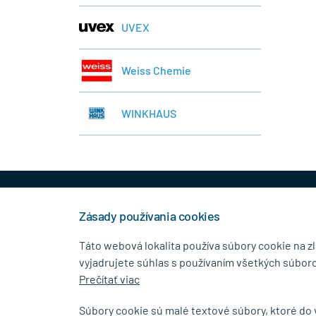
UVEX
Weiss Chemie
WINKHAUS
+421 944 458 929
info
Zásady používania cookies
Táto webová lokalita používa súbory cookie na z
vyjadrujete súhlas s používaním všetkých súboro
KONTAKTNÉ ÚDAJE
MENU
Prečítať viac
MB.Kovanie
O Spolo
Súbory cookie sú malé textové súbory, ktoré do