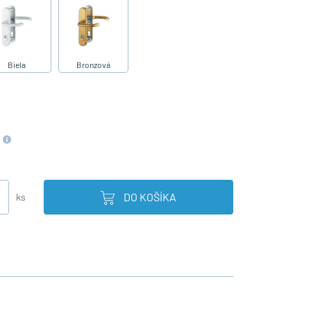
Biela
Bronzová
DO KOŠÍKA
ks