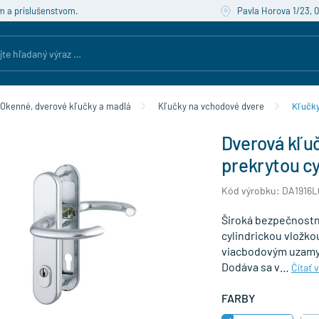
m a príslušenstvom.
Pavla Horova 1/23, 
Okenné, dverové kľučky a madlá
Kľučky na vchodové dvere
Kľučky
Dverová kľu
prekrytou cy
Kód výrobku: DA1916L
Široká bezpečnostn
cylindrickou vložko
viacbodovým uzamyka
Dodáva sa v…
Čítať 
FARBY