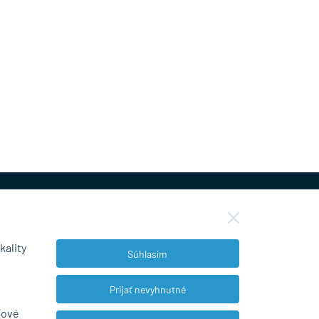
kality
Súhlasím
NEWSLETTER
Prijať nevyhnutné
bové