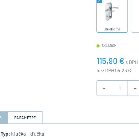
Strieborná
SKLADOM
115,90 €
s DPH
bez DPH 94,23 €
-
+
S
PARAMETRE
Typ:
kľučka - kľučka