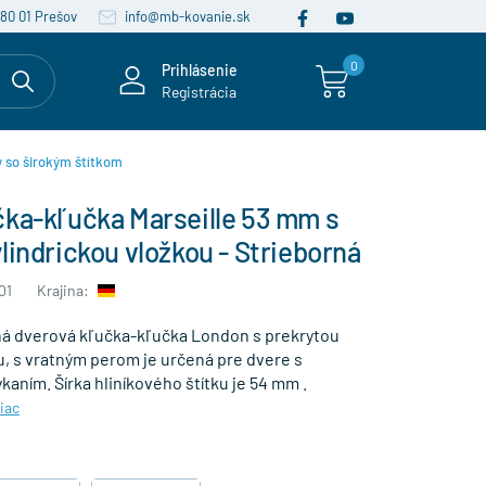
080 01 Prešov
info@mb-kovanie.sk
0
Prihlásenie
Registrácia
 so širokým štítkom
čka-kľučka Marseille 53 mm s
lindrickou vložkou - Strieborná
01
Krajina:
á dverová kľučka-kľučka London s prekrytou
u, s vratným perom je určená pre dvere s
ním. Šírka hliníkového štítku je 54 mm .
viac