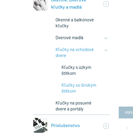
kľučky a madlá
Okenné a balkónové
kľučky
Dverové madlá
Kľučky na vchodové
dvere
Kľučky s úzkym
štítkom
Kľučky so širokým
štítkom
Kľučky na posuvné
dvere a portály
POPI
Príslušenstvo