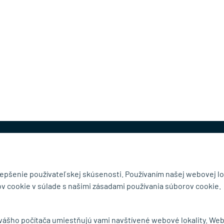
@mb-kovanie.sk
lepšenie používateľskej skúsenosti. Používaním našej webovej lo
v cookie v súlade s našimi zásadami používania súborov cookie.
čnosti
Doručenie a osobný odber
 vášho počítača umiestňujú vami navštívené webové lokality. We