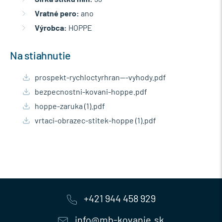
Vratné pero:
ano
Výrobca:
HOPPE
Na stiahnutie
prospekt-rychloctyrhran---vyhody.pdf
bezpecnostni-kovani-hoppe.pdf
hoppe-zaruka (1).pdf
vrtaci-obrazec-stitek-hoppe (1).pdf
+421 944 458 929
info@mb-kovanie.sk