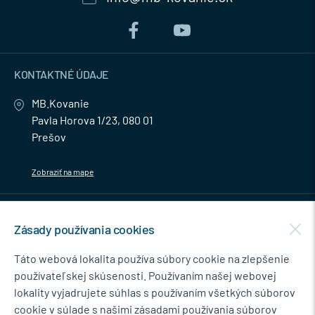
KONTAKTNÉ ÚDAJE
MB.Kovanie
Pavla Horova 1/23, 080 01
Prešov
Zobraziť na mape
MENU
Zásady používania cookies
NEWSLETTER
Táto webová lokalita používa súbory cookie na zlepšenie
používateľskej skúsenosti. Používaním našej webovej
lokality vyjadrujete súhlas s používaním všetkých súborov
cookie v súlade s našimi zásadami používania súborov