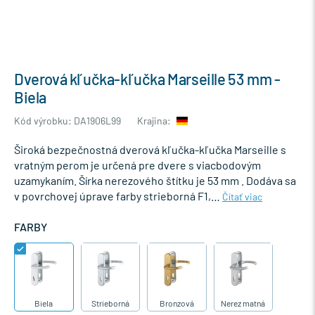
Dverová kľučka-kľučka Marseille 53 mm -
Biela
Kód výrobku: DA1906L99
Krajina:
Široká bezpečnostná dverová kľučka-kľučka Marseille s
vratným perom je určená pre dvere s viacbodovým
uzamykaním. Šírka nerezového štítku je 53 mm . Dodáva sa
v povrchovej úprave farby strieborná F1,…
Čítať viac
FARBY
Biela
Strieborná
Bronzová
Nerez matná