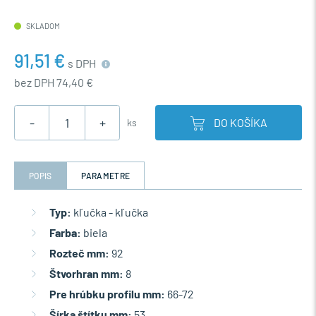
SKLADOM
91,51 €
s DPH
bez DPH 74,40 €
-
+
DO KOŠÍKA
ks
POPIS
PARAMETRE
Typ:
kľučka - kľučka
Farba:
biela
Rozteč mm:
92
Štvorhran mm:
8
Pre hrúbku profilu mm:
66-72
Šírka štítku mm:
53