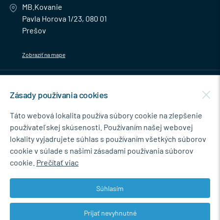
MB.Kovanie
Pavla Horova 1/23, 080 01
Prešov
Zobraziť na mape
MENU
Zásady používania cookies
NEWSLETTER
Táto webová lokalita používa súbory cookie na zlepšenie
používateľskej skúsenosti. Používaním našej webovej
lokality vyjadrujete súhlas s používaním všetkých súborov
cookie v súlade s našimi zásadami používania súborov
Súhlasím so spracovaním osobných údajov pre marketingové účely.
cookie.
Prečítať viac
Zásady ochrany osobných údajov
.
Súhlasím
Prijať nevyhnutné