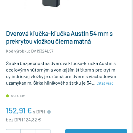
Dverová kľučka-kľučka Austin 54 mm s
prekrytou vložkou čierna matná
Kód výrobku: DA19324L97
Široká bezpečnostná dverová kľučka-kľučka Austin s
oceľovým vnútorným a vonkajším štítkom s prekrytím
cylindrickej vložky je určená pre dvere s viacbodovým
uzamykaním. Šírka hliníkového štítku je 54…
Čítať viac
SKLADOM
152,91 €
s DPH
bez DPH 124,32 €