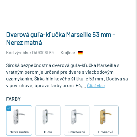
Dverová guľa-kľučka Marseille 53 mm -
Nerez matná
Kód výrobku: DA9006L69
Krajina:
Široká bezpečnostná dverová guľa-kľučka Marseille s
vratným perom je určená pre dvere s viacbodovým
uzamykaním. Šírka hliníkového štítku je 53 mm . Dodáva sa
v povrchovej úprave farby bronz F4,…
Čítať viac
FARBY
Nerez matná
Biela
Strieborná
Bronzová