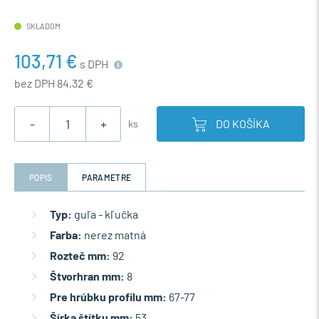
SKLADOM
103,71 €
s DPH
bez DPH 84,32 €
-
+
DO KOŠÍKA
ks
POPIS
PARAMETRE
Typ:
guľa - kľučka
Farba:
nerez matná
Rozteč mm:
92
Štvorhran mm:
8
Pre hrúbku profilu mm:
67-77
Šírka štítku mm:
53