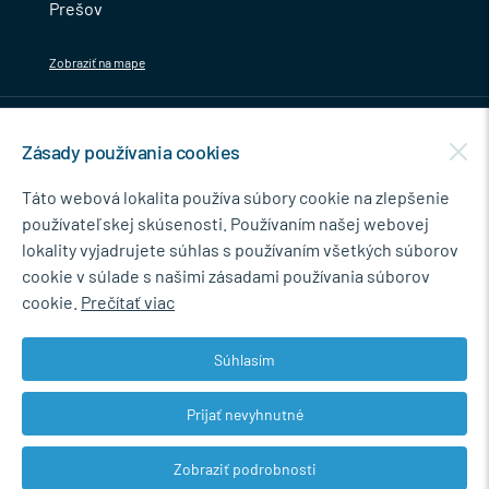
Prešov
Zobraziť na mape
MENU
Zásady používania cookies
NEWSLETTER
Táto webová lokalita používa súbory cookie na zlepšenie
používateľskej skúsenosti. Používaním našej webovej
lokality vyjadrujete súhlas s používaním všetkých súborov
cookie v súlade s našimi zásadami používania súborov
Súhlasím so spracovaním osobných údajov pre marketingové účely.
cookie.
Prečítať viac
Zásady ochrany osobných údajov
.
Súhlasím
Prijať nevyhnutné
© 2026 Marián Kokoška - MB.Kovanie
Zobraziť podrobnosti
Web dizajn: MARLOW DESIGN