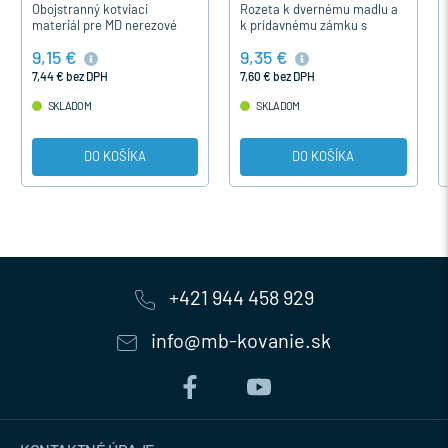
Obojstranný kotviaci
Rozeta k dvernému madlu a
materiál pre MD nerezové
k prídavnému zámku s
madlo PDBM104...pár.
výškou 9 mm . Dodáva sa v
9,15 €
9,35 €
povrchovej úprave kartáčová
nerez.
7,44 € bez DPH
7,60 € bez DPH
SKLADOM
SKLADOM
DO KOŠÍKA
DO KOŠÍKA
+421 944 458 929
info@mb-kovanie.sk