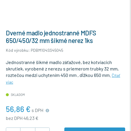
Dverné madlo jednostranné MDFS
650/450/32 mm šikmé nerez 1ks
Kód výrobku: PDBM104SS45045
Jednostranné šikmé madlo záťažové, bez kotviacich
skrutiek, vyrobené z nerezu s priemerom trubky 32 mm,
roztečou medzi uchytením 450 mm , dĺžkou 650 mm.
Čítať
viac
SKLADOM
56,86 €
s DPH
bez DPH 46,23 €