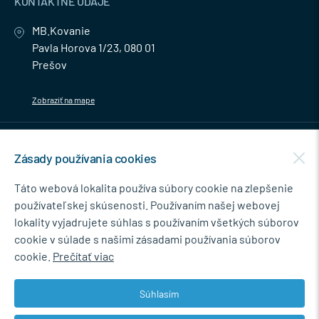
KONTAKTNÉ ÚDAJE
MB.Kovanie
Pavla Horova 1/23, 080 01
Prešov
Zobraziť na mape
MENU
Zásady používania cookies
NEWSLETTER
Táto webová lokalita používa súbory cookie na zlepšenie
používateľskej skúsenosti. Používaním našej webovej
lokality vyjadrujete súhlas s používaním všetkých súborov
cookie v súlade s našimi zásadami používania súborov
Súhlasím so spracovaním osobných údajov pre marketingové účely.
cookie.
Prečítať viac
Zásady ochrany osobných údajov
.
Súhlasím