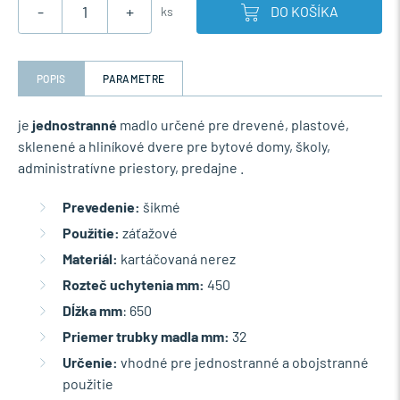
-
+
DO KOŠÍKA
ks
POPIS
PARAMETRE
je
jednostranné
madlo určené pre drevené, plastové,
sklenené a hliníkové dvere pre bytové domy, školy,
administratívne priestory, predajne .
Prevedenie:
šikmé
Použitie:
záťažové
Materiál:
kartáčovaná nerez
Rozteč uchytenia mm:
450
Dĺžka mm
: 650
Priemer trubky madla mm:
32
Určenie:
vhodné pre jednostranné a obojstranné
použitie