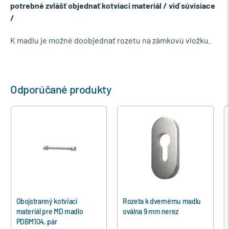
potrebné zvlášť objednať kotviaci materiál / viď súvisiace
/
K madlu je možné doobjednať rozetu na zámkovú vložku.
Odporúčané produkty
Obojstranný kotviaci
Rozeta k dvernému madlu
materiál pre MD madlo
oválna 9 mm nerez
PDBM104, pár