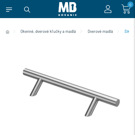
0
Okenné, dverové kľučky a madlá
Dverové madlá
Šikmé