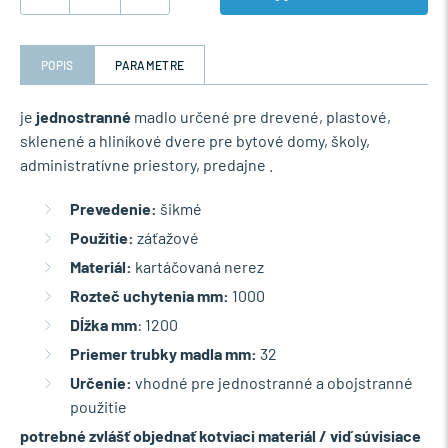
POPIS
PARAMETRE
je
jednostranné
madlo určené pre drevené, plastové,
sklenené a hliníkové dvere pre bytové domy, školy,
administratívne priestory, predajne .
Prevedenie:
šikmé
Použitie:
záťažové
Materiál:
kartáčovaná nerez
Rozteč uchytenia mm:
1000
Dĺžka mm
: 1200
Priemer trubky madla mm:
32
Určenie:
vhodné pre jednostranné a obojstranné
použitie
potrebné zvlášť objednať kotviaci materiál / viď súvisiace