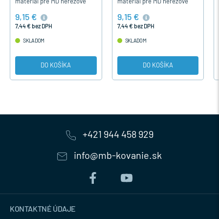
materiál pre MD nerezové
materiál pre MD nerezové
madlo PDBM104...pár.
madlo PDBM104...pár.
9,15 €
9,15 €
7,44 € bez DPH
7,44 € bez DPH
SKLADOM
SKLADOM
DO KOŠÍKA
DO KOŠÍKA
+421 944 458 929
info@mb-kovanie.sk
KONTAKTNÉ ÚDAJE