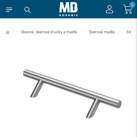
0
Okenné, dverové kľučky a madlá
Dverové madlá
Šikmé