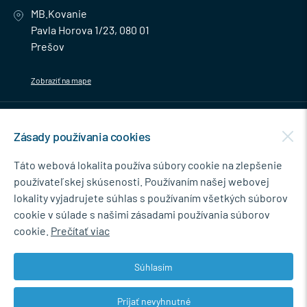
MB.Kovanie
Pavla Horova 1/23, 080 01
Prešov
Zobraziť na mape
MENU
Zásady používania cookies
NEWSLETTER
Táto webová lokalita používa súbory cookie na zlepšenie
používateľskej skúsenosti. Používaním našej webovej
lokality vyjadrujete súhlas s používaním všetkých súborov
cookie v súlade s našimi zásadami používania súborov
Súhlasím so spracovaním osobných údajov pre marketingové účely.
cookie.
Prečítať viac
Zásady ochrany osobných údajov
.
Súhlasím
Prijať nevyhnutné