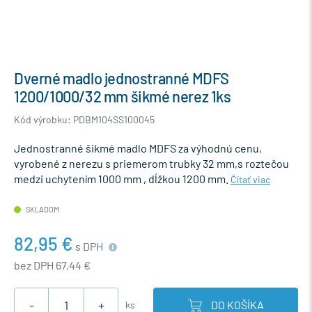
Dverné madlo jednostranné MDFS
1200/1000/32 mm šikmé nerez 1ks
Kód výrobku: PDBM104SS100045
Jednostranné šikmé madlo MDFS za výhodnú cenu,
vyrobené z nerezu s priemerom trubky 32 mm,s roztečou
medzi uchytením 1000 mm , dĺžkou 1200 mm.
Čítať viac
SKLADOM
82,95 €
s DPH
bez DPH 67,44 €
-
+
DO KOŠÍKA
ks