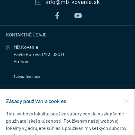
info@mb-kovanie.sk
KONTAKTNÉ ÚDAJE
MB.Kovanie
Pavla Horova 1/23, 080 01
Prešov
Zobraziť na mape
MENU
Zásady používania cookies
NEWSLETTER
Táto webová lokalita používa súbory cookie na zlepšenie
používateľskej skúsenosti. Používaním našej webovej
lokality vyjadrujete súhlas s používaním všetkých súborov