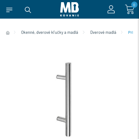
0
Okenné, dverové kľučky a madlá
Dverové madlá
Priam