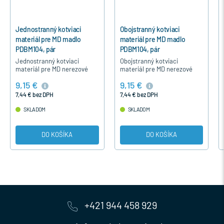
Obojstranný kotviaci
Rozeta k dvernému madlu
materiál pre MD madlo
oválna 9 mm nerez
PDBM104, pár
Obojstranný kotviaci
Rozeta k dvernému madlu a
materiál pre MD nerezové
k prídavnému zámku s
madlo PDBM104...pár.
výškou 9 mm . Dodáva sa v
9,15 €
9,35 €
povrchovej úprave kartáčová
nerez.
7,44 € bez DPH
7,60 € bez DPH
SKLADOM
SKLADOM
DO KOŠÍKA
DO KOŠÍKA
+421 944 458 929