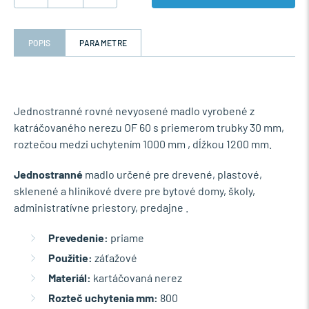
POPIS
PARAMETRE
Jednostranné rovné nevyosené madlo vyrobené z
katráčovaného nerezu OF 60 s priemerom trubky 30 mm,
roztečou medzi uchytením 1000 mm , dĺžkou 1200 mm.
Jednostranné
madlo určené pre drevené, plastové,
sklenené a hliníkové dvere pre bytové domy, školy,
administratívne priestory, predajne .
Prevedenie:
priame
Použitie:
záťažové
Materiál:
kartáčovaná nerez
Rozteč uchytenia mm:
800