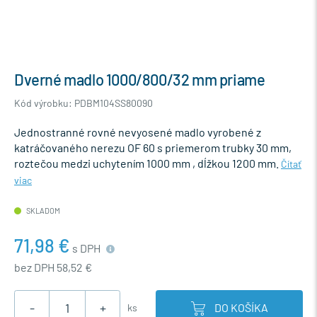
Dverné madlo 1000/800/32 mm priame
Kód výrobku: PDBM104SS80090
Jednostranné rovné nevyosené madlo vyrobené z
katráčovaného nerezu OF 60 s priemerom trubky 30 mm,
roztečou medzi uchytením 1000 mm , dĺžkou 1200 mm.
Čítať
viac
SKLADOM
71,98 €
s DPH
bez DPH 58,52 €
-
+
DO KOŠÍKA
ks