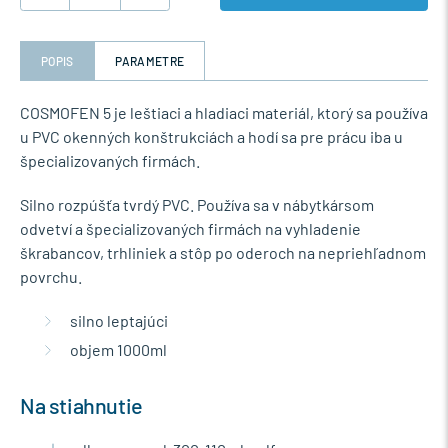
POPIS
PARAMETRE
COSMOFEN 5 je leštiaci a hladiaci materiál, ktorý sa používa
u PVC okenných konštrukciách a hodí sa pre prácu iba u
špecializovaných firmách.
Silno rozpúšťa tvrdý PVC. Používa sa v nábytkársom
odvetví a špecializovaných firmách na vyhladenie
škrabancov, trhliniek a stôp po oderoch na nepriehľadnom
povrchu.
silno leptajúci
objem 1000ml
Na stiahnutie