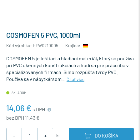
COSMOFEN 5 PVC, 1000ml
Kód výrobku: HEW0210005
Krajina:
COSMOFEN 5 je leštiaci a hladiaci materiál, ktorý sa používa
pri PVC okenných konštrukciách a hodí sa pre prácu iba v
špecializovaných firmách. Silno rozpúšťa tvrdý PVC.
Používa sa v nábytkársom…
Čítať viac
SKLADOM
14,06 €
s DPH
bez DPH 11,43 €
-
+
DO KOŠÍKA
ks