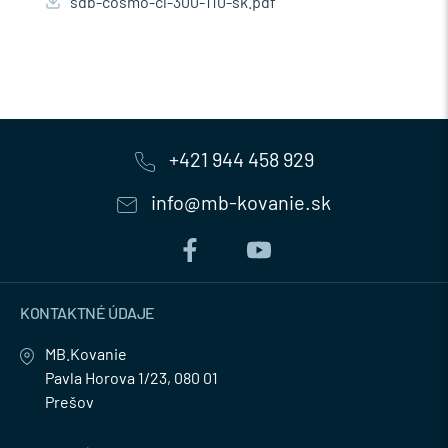
sdb-cosmo-cl-300-110-sk.pdf
+421 944 458 929
info@mb-kovanie.sk
KONTAKTNÉ ÚDAJE
MB.Kovanie
Pavla Horova 1/23, 080 01
Prešov