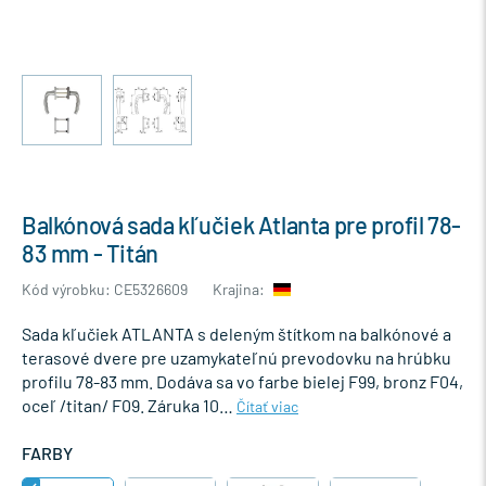
Balkónová sada kľučiek Atlanta pre profil 78-
83 mm - Titán
Kód výrobku: CE5326609
Krajina:
Sada kľučiek ATLANTA s deleným štítkom na balkónové a
terasové dvere pre uzamykateľnú prevodovku na hrúbku
profilu 78-83 mm. Dodáva sa vo farbe bielej F99, bronz F04,
oceľ /titan/ F09. Záruka 10…
Čítať viac
FARBY