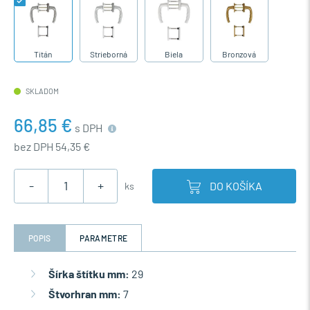
Titán
Strieborná
Biela
Bronzová
SKLADOM
66,85 €
s DPH
bez DPH 54,35 €
-
+
DO KOŠÍKA
ks
POPIS
PARAMETRE
Šírka štítku mm:
29
Štvorhran mm:
7