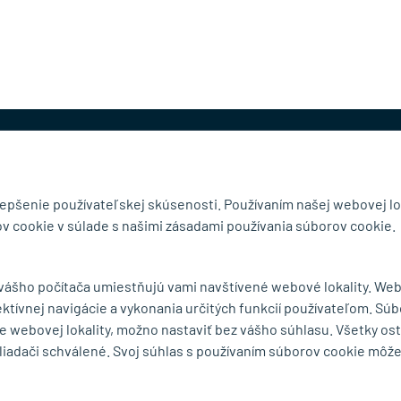
@mb-kovanie.sk
lepšenie používateľskej skúsenosti. Používaním našej webovej lo
v cookie v súlade s našimi zásadami používania súborov cookie.
čnosti
Doručenie a osobný odber
 vášho počítača umiestňujú vami navštívené webové lokality. We
Obchodné podmienky
ektívnej navigácie a vykonania určitých funkcií používateľom. Súb
y
Reklamačný poriadok
e webovej lokality, možno nastaviť bez vášho súhlasu. Všetky os
Ochrana osobných údajov
liadači schválené. Svoj súhlas s používaním súborov cookie môž
Zásady používania súborov
cookie