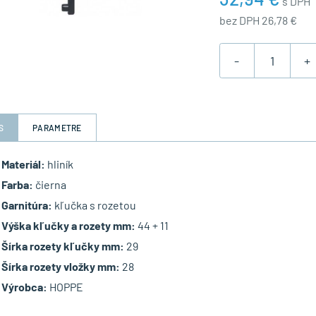
s DPH
bez DPH 26,78 €
-
+
S
PARAMETRE
Materiál:
hliník
Farba:
čierna
Garnitúra:
kľučka s rozetou
Výška kľučky a rozety mm:
44 + 11
Šírka rozety kľučky mm:
29
Šírka rozety vložky mm:
28
Výrobca:
HOPPE