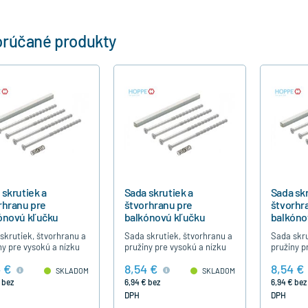
rúčané produkty
 skrutiek a
Sada skrutiek a
Sada skr
rhranu pre
štvorhranu pre
štvorhr
ónovú kľučku
balkónovú kľučku
balkóno
ON 63-73 mm
TOULON 73-83 mm
TOULON
skrutiek, štvorhranu a
Sada skrutiek, štvorhranu a
Sada skru
ny pre vysokú a nízku
pružiny pre vysokú a nízku
pružiny p
novú a terasovú
balkónovú a terasovú
balkónov
 €
8,54 €
8,54 €
u TOULON, pre hrúbku
kľučku TOULON, pre hrúbku
kľučku T
SKLADOM
SKLADOM
lu 63-73 mm.
profilu 73-83 mm.
profilu 8
 bez
6,94 € bez
6,94 € bez
DPH
DPH