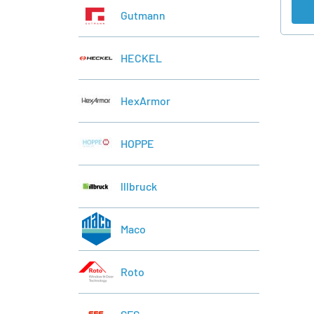
Gutmann
HECKEL
HexArmor
HOPPE
lllbruck
Maco
Roto