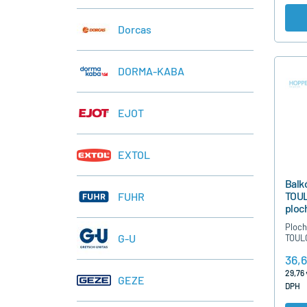
Dorcas
DORMA-KABA
EJOT
EXTOL
Balk
TOUL
FUHR
ploc
- Čie
Ploch
G-U
TOULO
balkó
36,
s von
prev
29,76 
GEZE
kľúčo
DPH