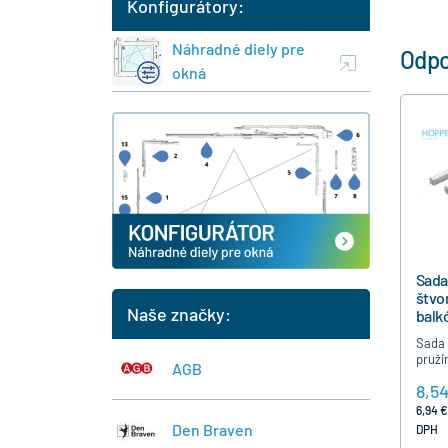
Konfigurátory:
Náhradné diely pre
Odpo
okná
Sada
štvo
Naše značky:
balk
TOUL
Sada 
pruži
AGB
balkó
8,54
kľučk
profi
6,94 €
Den Braven
DPH