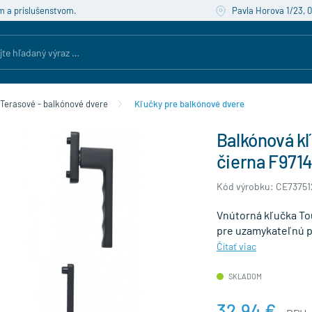
m a príslušenstvom.
Pavla Horova 1/23, 
Terasové - balkónové dvere
Kľučky pre balkónové dvere
Balkónová k
čierna F971
Kód výrobku: CE73751
Vnútorná kľučka To
pre uzamykateľnú p
Čítať viac
SKLADOM
32,94 €