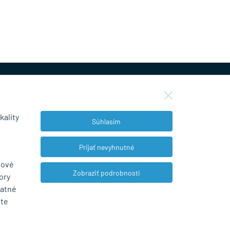
kality
Súhlasím
NEWSLETTER
Prijať nevyhnutné
bové
Zobraziť podrobnosti
ory
Súhlasím so spracovaním osobných údajov
tatné
pre marketingové účely.
Zásady ochrany
ete
osobných údajov
.