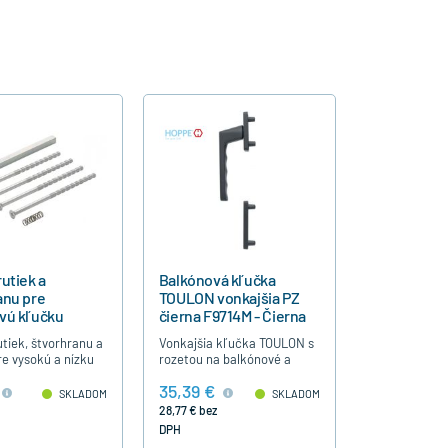
utiek a
Balkónová kľučka
anu pre
TOULON vonkajšia PZ
vú kľučku
čierna F9714M - Čierna
 83-93 mm
tiek, štvorhranu a
Vonkajšia kľučka TOULON s
re vysokú a nízku
rozetou na balkónové a
ú a terasovú
terasové dvere pre
35,39 €
OULON, pre hrúbku
prevodovku uzamykateľnú
SKLADOM
SKLADOM
3-93 mm.
kľúčom. Dodáva sa vo farbe
28,77 € bez
čierna matná
DPH