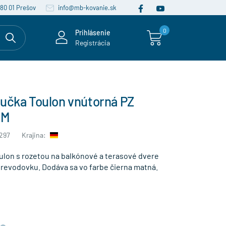
080 01 Prešov
info@mb-kovanie.sk
0
Prihlásenie
Registrácia
ľučka Toulon vnútorná PZ
4M
297
Krajina:
ulon s rozetou na balkónové a terasové dvere
revodovku. Dodáva sa vo farbe čierna matná.