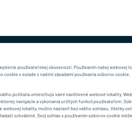
@mb-kovanie.sk
lepšenie používateľskej skúsenosti. Používaním našej webovej lo
v cookie v súlade s našimi zásadami používania súborov cookie.
čnosti
Doručenie a osobný odber
 vášho počítača umiestňujú vami navštívené webové lokality. We
Obchodné podmienky
ektívnej navigácie a vykonania určitých funkcií používateľom. Súb
y
Reklamačný poriadok
e webovej lokality, možno nastaviť bez vášho súhlasu. Všetky os
Ochrana osobných údajov
liadači schválené. Svoj súhlas s používaním súborov cookie môž
Zásady používania súborov
cookie