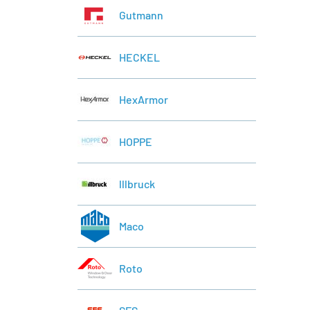
Gutmann
HECKEL
HexArmor
HOPPE
lllbruck
Maco
Roto