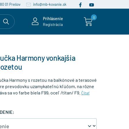
080 01 Prešov
info@mb-kovanie.sk
0
Prihlásenie
Registrácia
ľučka Harmony vonkajšia
rozetou
ľučka Harmony s rozetou na balkónové a terasové
 pre prevodovku uzamykateľnú kľúčom, na rôzne
áva sa vo farbe biela F99, oceľ /titan/ F9.
Čítať
DENIE: