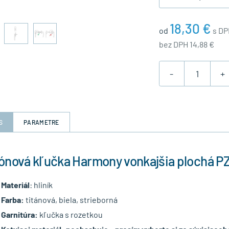
18,30 €
od
s DP
bez DPH 14,88 €
-
+
S
PARAMETRE
ónová kľučka Harmony vonkajšia plochá PZ
Materiál
: hliník
Farba:
titánová, biela, strieborná
Garnitúra:
kľučka s rozetkou