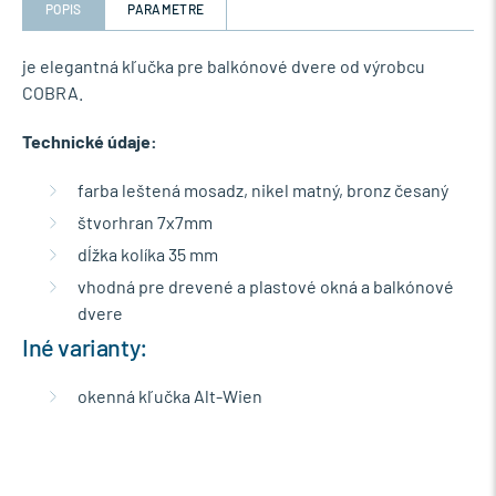
POPIS
PARAMETRE
je elegantná kľučka pre balkónové dvere od výrobcu
COBRA.
Technické údaje:
farba leštená mosadz, nikel matný, bronz česaný
štvorhran 7x7mm
dĺžka kolíka 35 mm
vhodná pre drevené a plastové okná a balkónové
dvere
Iné varianty:
okenná kľučka Alt-Wien