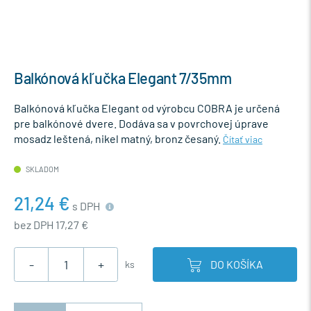
Balkónová kľučka Elegant 7/35mm
Balkónová kľučka Elegant od výrobcu COBRA je určená
pre balkónové dvere. Dodáva sa v povrchovej úprave
mosadz leštená, nikel matný, bronz česaný.
Čítať viac
SKLADOM
21,24 €
s DPH
bez DPH 17,27 €
-
+
DO KOŠÍKA
ks