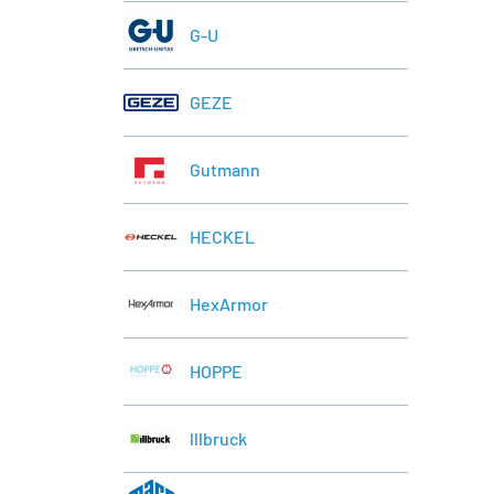
G-U
GEZE
Gutmann
HECKEL
HexArmor
HOPPE
lllbruck