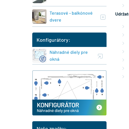
Terasové - balkónové
Udržat
dvere
Konfigurátory:
Náhradné diely pre
okná
Naše značky: