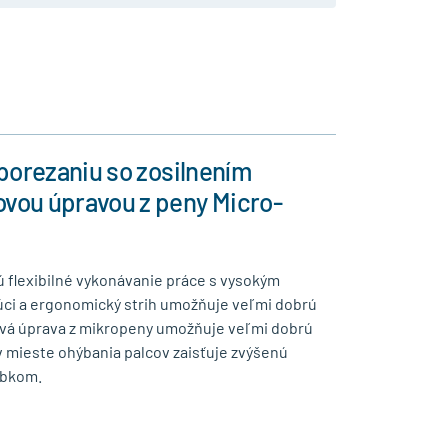
 porezaniu so zosilnením
ovou úpravou z peny Micro-
ú flexibilné vykonávanie práce s vysokým
júci a ergonomický strih umožňuje veľmi dobrú
vá úprava z mikropeny umožňuje veľmi dobrú
v mieste ohýbania palcov zaisťuje zvýšenú
obkom.