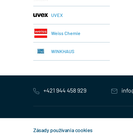
UVEX
Weiss Chemie
WINKHAUS
+421 944 458 929
info
KONTAKTNÉ ÚDAJE
MENU
Zásady používania cookies
MB.Kovanie
O Spolo