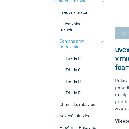
Ochranné rukavice
Precízna práca
Univerzálne
rukavice
POPI
Ochrana proti
prerezaniu
uvex
v mi
Trieda B
foa
Trieda C
Rukavi
Treida D
pohodl
Trieda F
manipu
priedu
Chemické rukavice
životn
Kožené rukavice
Všeobe
HexArmor Rukavice