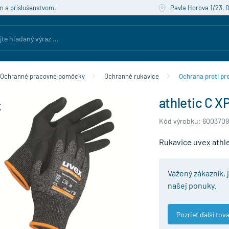
m a príslušenstvom.
Pavla Horova 1/23, 
Ochranné pracovné pomôcky
Ochranné rukavice
Ochrana proti pr
athletic C XP
Kód výrobku: 6003709
Rukavice uvex athle
Vážený zákazník, 
našej ponuky.
Pozrieť ďalší tova