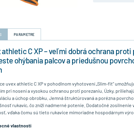
S
PARAMETRE
 athletic C XP – veľmi dobrá ochrana proti
este ohýbania palcov a priedušnou povrch
m
ce uvex athletic C XP v pohodlnom vyhotovení „Slim-fit“ umožňuj
ím pri nosení a vysokou ochranou proti porezaniu. Úzky, prilieha
láciu a úchop obrobku. Jemná štruktúrovaná a porézna povrcho
šnosť rukavíc, čo zníži nadmerné potenie. Dodatočné zosilnenie 
osť, vďaka čomu sú tieto rukavice mimoriadne hospodárnym výr
cné vlastnosti