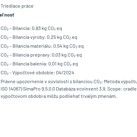
Triediace práce
eľnosť
CO₂ – Bilancia: 0.83 kg CO₂ eq
CO₂ – Bilancia výroby: 0.25 kg CO₂ eq
CO₂ – Bilancia materiálu: 0.54 kg CO₂ eq
CO₂ – Bilancia prepravy: 0.03 kg CO₂ eq
CO₂ – Bilancia balenia: 0.01 kg CO₂ eq
CO₂ - Výpočtové obdobie: 04/2024
Právne upozornenie v súvislosti s bilanciou CO₂: Metóda výpočt
ISO 14067) SimaPro 9.5.0.0 Databáza ecoinvent 3.9. Scope: crad
výpočtovom období a môžu podliehať trvalým zmenám.