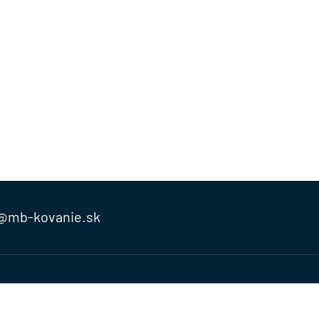
@mb-kovanie.sk
čnosti
Doručenie a osobný odber