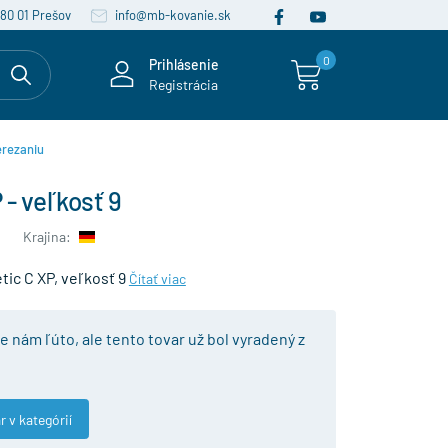
080 01 Prešov
info@mb-kovanie.sk
0
Prihlásenie
Registrácia
erezaniu
 - veľkosť 9
Krajina:
tic C XP, veľkosť 9
Čítať viac
je nám ľúto, ale tento tovar už bol vyradený z
r v kategórií