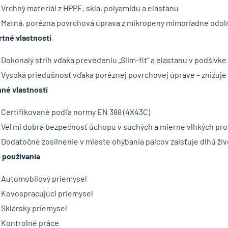
Vrchný materiál z HPPE, skla, polyamidu a elastanu
Matná, porézna povrchová úprava z mikropeny mimoriadne odoln
tné vlastnosti
Dokonalý strih vďaka prevedeniu „Slim-fit“ a elastanu v podšívke
Vysoká priedušnosť vďaka poréznej povrchovej úprave – znižuje 
né vlastnosti
Certifikované podľa normy EN 388 (4X43C)
Veľmi dobrá bezpečnosť úchopu v suchých a mierne vlhkých pro
Dodatočné zosilnenie v mieste ohýbania palcov zaisťuje dlhú živ
i používania
Automobilový priemysel
Kovospracujúci priemysel
Sklársky priemysel
Kontrolné práce