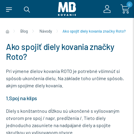
0
Blog
Návody
Ako spojiť diely kovania značky Roto?
Ako spojiť diely kovania značky
Roto?
Pri výmene dielov kovania ROTO je potrebné všimnúť si
spôsob ukončenia dielu. Na základe toho určíme spôsob,
akým spojíme diely kovania.
1.Spoj na klips
Diely s konštantnou dĺžkou sú ukončené s vylisovaným
otvorom pre spoj / napr. predĺženia /. Tieto diely
jednoducho zasuniete na nadpájané diely a spojíte
skrutkou vo vylisovanom otvore.