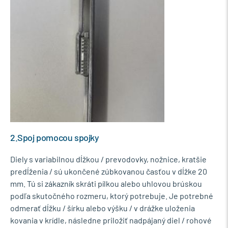
2.Spoj pomocou spojky
Diely s variabilnou dĺžkou / prevodovky, nožnice, kratšie
predĺženia / sú ukončené zúbkovanou časťou v dĺžke 20
mm. Tú si zákazník skráti pílkou alebo uhlovou brúskou
podľa skutočného rozmeru, ktorý potrebuje. Je potrebné
odmerať dĺžku / šírku alebo výšku / v drážke uloženia
kovania v krídle, následne priložiť nadpájaný diel / rohové