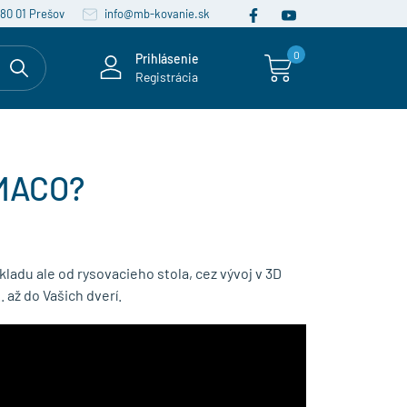
080 01 Prešov
info@mb-kovanie.sk
0
Prihlásenie
Registrácia
 MACO?
kladu ale od rysovacieho stola, cez vývoj v 3D
 až do Vašich dverí.