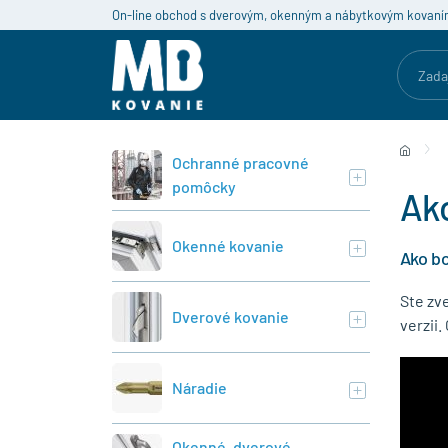
On-line obchod s dverovým, okenným a nábytkovým kovaní
Ochranné pracovné
pomôcky
Ak
Okenné kovanie
Ako b
Ste zve
Dverové kovanie
verzii.
Náradie
Okenné, dverové