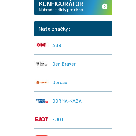
Naše značky:
AGB
Den Braven
Dorcas
DORMA-KABA
EJOT