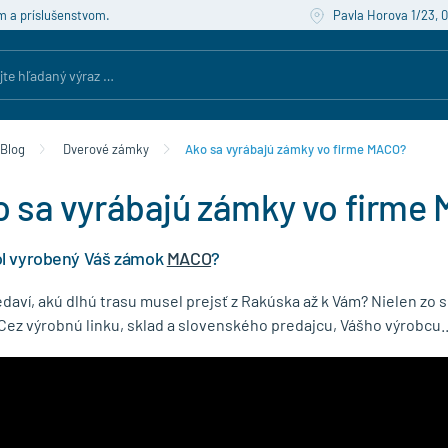
m a príslušenstvom.
Pavla Horova 1/23, 
Blog
Dverové zámky
Ako sa vyrábajú zámky vo firme MACO?
o sa vyrábajú zámky vo firme
ol vyrobený Váš zámok
MACO
?
daví, akú dlhú trasu musel prejsť z Rakúska až k Vám? Nielen zo s
 Cez výrobnú linku, sklad a slovenského predajcu, Vášho výrobcu...