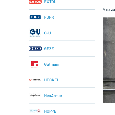
EXTOL
A na zá
FUHR
G-U
GEZE
Gutmann
HECKEL
HexArmor
HOPPE