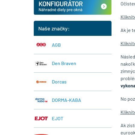
Očiste
Kliknit
Naše značky:
Ak je 
Klikni
AGB
Násled
Den Braven
nakoľk
zimnýc
problé
Dorcas
vykona
No poz
DORMA-KABA
Klikni
EJOT
Ak zis
eurook