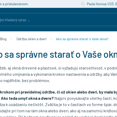
m a príslušenstvom.
Pavla Horova 1/23, 
Blog
Údržba okien a dverí
Ako sa správne starať o Vaše okná?
 sa správne starať o Vaše ok
dé, aj okná drevené a plastové, si vyžadujú starostlivosť, v pod
elného umývania a vykonania krokov nastavenia a údržby, aby Vá
čo najdlhšie, bez problémov.
rokom pri pravidelnej údržbe, či už okien alebo dverí, by mala b
. Ako teda umyť okná a dvere?
Najprv povysávajte všetky časti, k
a k usádzaniu nečistôt. Zväčša je to v častiach vo forme špár, d
dajte pri tom na rám okna alebo dverí, ako aj na samotnú krídlovú
a vyklápa. Pri bežnom používaní sa najmä do vrchnej časti krídla 