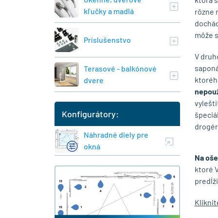
kľučky a madlá
rôzne 
dochád
môže s
Príslušenstvo
V druh
saponá
Terasové - balkónové
ktoréh
dvere
nepouž
vylešt
Konfigurátory:
špeciá
drogéri
Náhradné diely pre
okná
Na oše
ktoré 
predĺži
Klikni