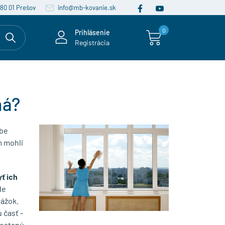
080 01 Prešov
info@mb-kovanie.sk
0
Prihlásenie
Registrácia
ná?
obe
m mohli
yť ich
de
rážok.
 časť -
dostanú