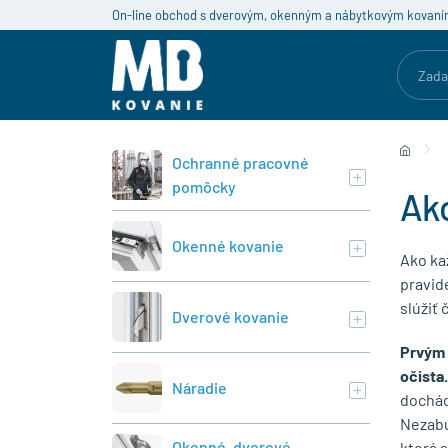
On-line obchod s dverovým, okenným a nábytkovým kovaní
Ochranné pracovné
pomôcky
Ako
Okenné kovanie
Ako kaž
pravid
slúžiť 
Dverové kovanie
Prvým k
očista
Náradie
dochádz
Nezabú
Okenné, dverové
ktorá s