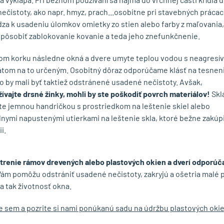
nečistoty, ako napr. hmyz, prach...osobitne pri stavebných práca
za k usadeniu úlomkov omietky zo stien alebo farby z maľovania,
pôsobiť zablokovanie kovanie a teda jeho znefunkčnenie.
om korku následne okná a dvere umyte teplou vodou s neagresí
tom na to určeným. Osobitný dôraz odporúčame klásť na tesneni
o by mali byť taktiež odstránené usadené nečistoty. Avšak,
ívajte drsné žinky, mohli by ste poškodiť povrch materiálov!
Skl
ite jemnou handričkou s prostriedkom na leštenie skiel alebo
lnymi napustenými utierkami na leštenie skla, ktoré bežne zakúpi
i.
trenie rámov drevených alebo plastových okien a dverí odporúča
Vám pomôžu odstrániť usadené nečistoty, zakryjú a ošetria malé 
a tak životnosť okna.
te sem a pozrite si nami ponúkanú sadu na údržbu plastových ok