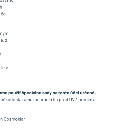
ch
 čo
vnym
e, z
á
te v
me použiť špeciálne sady na tento účel určené,
poškodenia rámu, ochránia ho pred UV žiarením a
ien Cosmoklar