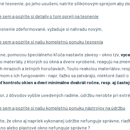
né tesnenie, po jeho usušení, natrite silikónovým sprejom aby zí
e sem a pozrite si detaily o tom spreji na tesnenie
tesnenie zdeformované, vyžaduje si náhradu novým.
te sem a pozrite si našu kompletnú ponuku tesnenia
ne, pomocou špeciálneho kľúča nastavte závesy – okno tzv.
vyce
o materiály, z ktorých sú okná a dvere vyrobené, reagujú na zmen
h mrazoch a letných horúčavách. Touto reakciou materiálov, resp
mom s ich fungovaním - napr. ťažko sa zatvárajú, niektoré časti 
ť kontrolu okien a dverí minimálne dvakrát ročne, resp. aj časte
or, z dôvodov vyššie uvedených radíme, údržbu nerobte pri extr
te sem a pozrite si našu kompletnú ponuku nástrojov na údržbu
títe, že okno aj napriek vykonanej údržbe nefunguje správne, ria
no alebo plastové okno nefunguje správne ?