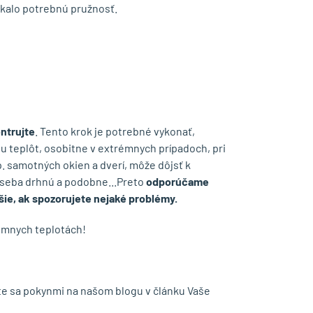
skalo potrebnú pružnosť.
ntrujte
. Tento krok je potrebné vykonať,
u teplôt, osobitne v extrémnych prípadoch, pri
. samotných okien a dverí, môže dôjsť k
o seba drhnú a podobne...Preto
odporúčame
jšie, ak spozorujete nejaké problémy.
émnych teplotách!
ďte sa pokynmi na našom blogu v článku
Vaše