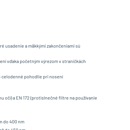
bré usadenie a mäkkými zakončeniami sú
osení vďaka početným výrezom v straničkách
o celodenné pohodlie pri nosení
očí) a EN 172 (protislnečné filtre na používanie
ím do 400 nm
až do 450 nm.