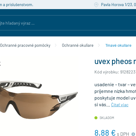
m a príslušenstvom.
Pavla Horova 1/23, 
Ochranné pracovné pomôcky
Ochranné okuliare
Tmavé okuliare
uvex pheos 
Kód výrobku: 9128223
usadenie – tvar – ve
príjemne nízka hmo
poskytuje model uve
si vás…
Čítať viac
SKLADOM
8,88 €
s DPH