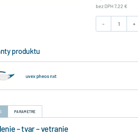
bez DPH 7,22 €
-
+
anty produktu
uvex pheos nxt
S
PARAMETRE
enie – tvar – vetranie