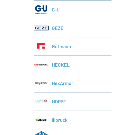
G-U
GEZE
Gutmann
HECKEL
HexArmor
HOPPE
lllbruck