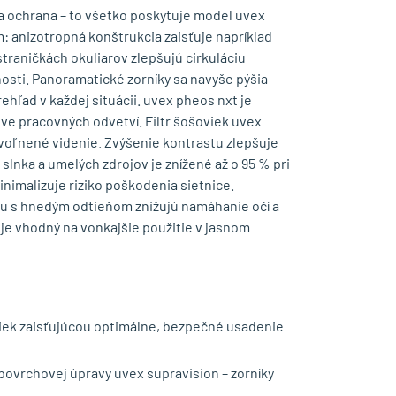
na ochrana – to všetko poskytuje model uvex
m: anizotropná konštrukcia zaisťuje napríklad
traničkách okuliarov zlepšujú cirkuláciu
osti. Panoramatické zorníky sa navyše pýšia
hľad v každej situácii. uvex pheos nxt je
ve pracovných odvetví. Filtr šošoviek uvex
voľnené videnie. Zvýšenie kontrastu zlepšuje
 slnka a umelých zdrojov je znížené až o 95 % pri
inimalizuje riziko poškodenia sietnice.
olu s hnedým odtieňom znižujú namáhanie očí a
 je vhodný na vonkajšie použitie v jasnom
iek zaisťujúcou optimálne, bezpečné usadenie
ovrchovej úpravy uvex supravision – zorníky