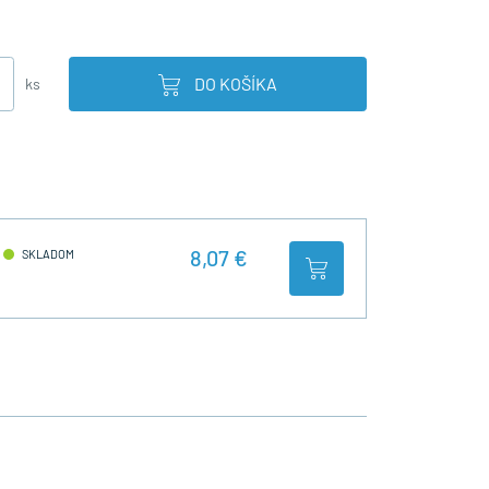
DO KOŠÍKA
ks
8,07 €
SKLADOM