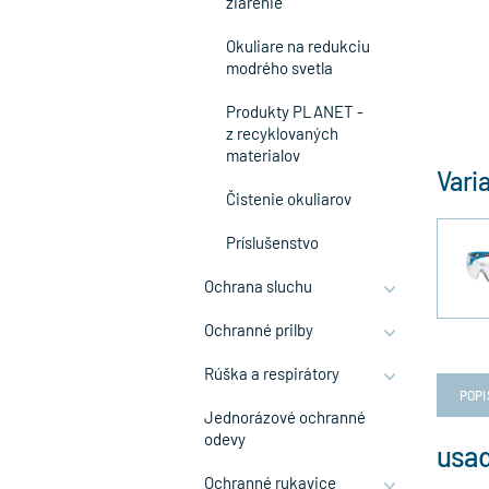
žiarenie
Okuliare na redukciu
modrého svetla
Produkty PLANET -
z recyklovaných
materialov
Vari
Čistenie okuliarov
Príslušenstvo
Ochrana sluchu
Ochranné prilby
Rúška a respirátory
POPI
Jednorázové ochranné
odevy
usad
Ochranné rukavice