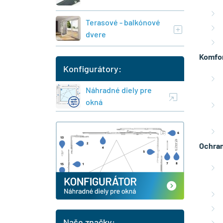
Terasové - balkónové
dvere
Komfor
Konfigurátory:
Náhradné diely pre
okná
Ochran
Naše značky: