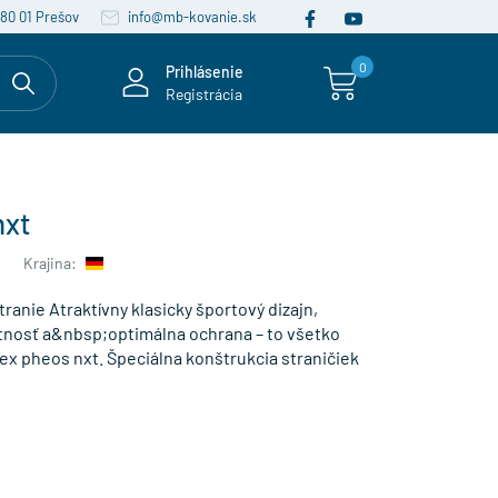
080 01 Prešov
info@mb-kovanie.sk
0
Prihlásenie
Registrácia
nxt
Krajina:
tranie Atraktívny klasicky športový dizajn,
tnosť a&nbsp;optimálna ochrana – to všetko
x pheos nxt. Špeciálna konštrukcia straničiek