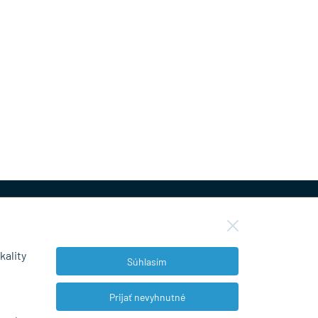
kality
Súhlasím
NEWSLETTER
Prijať nevyhnutné