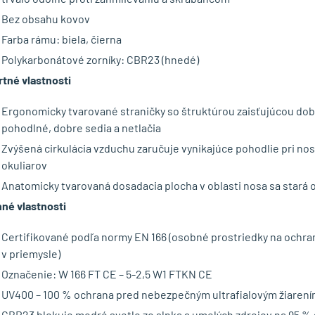
Bez obsahu kovov
Farba rámu: biela, čierna
Polykarbonátové zorníky: CBR23 (hnedé)
tné vlastnosti
Ergonomicky tvarované straničky so štruktúrou zaisťujúcou do
pohodlné, dobre sedia a netlačia
Zvýšená cirkulácia vzduchu zaručuje vynikajúce pohodlie pri n
okuliarov
Anatomicky tvarovaná dosadacia plocha v oblasti nosa sa stará 
né vlastnosti
Certifikované podľa normy EN 166 (osobné prostriedky na ochranu 
v priemysle)
Označenie: W 166 FT CE – 5-2,5 W1 FTKN CE
UV400 – 100 % ochrana pred nebezpečným ultrafialovým žiaren
CBR23 blokuje modré svetlo zo slnka a umelých zdrojov na 95 % 