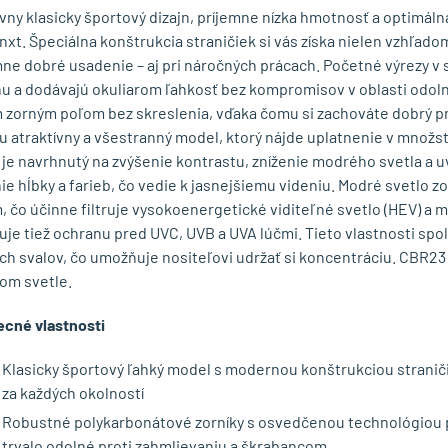
ívny klasicky športový dizajn, príjemne nízka hmotnosť a optimál
nxt. Špeciálna konštrukcia straničiek si vás získa nielen vzhľado
ne dobré usadenie – aj pri náročných prácach. Početné výrezy v s
u a dodávajú okuliarom ľahkosť bez kompromisov v oblasti odoln
 zorným poľom bez skreslenia, vďaka čomu si zachováte dobrý pre
u atraktívny a všestranný model, ktorý nájde uplatnenie v množst
je navrhnutý na zvýšenie kontrastu, zníženie modrého svetla a u
e hĺbky a farieb, čo vedie k jasnejšiemu videniu. Modré svetlo zo
 čo účinne filtruje vysokoenergetické viditeľné svetlo (HEV) a m
uje tiež ochranu pred UVC, UVB a UVA lúčmi. Tieto vlastnosti sp
ých svalov, čo umožňuje nositeľovi udržať si koncentráciu. CBR23
om svetle.
cné vlastnosti
Klasicky športový ľahký model s modernou konštrukciou stranič
za každých okolností
Robustné polykarbonátové zorníky s osvedčenou technológiou p
trvalo odolné proti zahmlievaniu a škrabancom