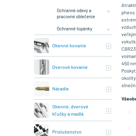
Atrakt
Ochranné odevy a
pheos 
pracovné oblečenie
extrém
vzduch
Ochranné topánky
veľkým
vskutk
Okenné kovanie
CBR23 
vnímani
450 nm,
Dverové kovanie
Poskyt
okolit
slnečn
Náradie
Všeobe
Okenné, dverové
kľučky a madlá
Príslušenstvo