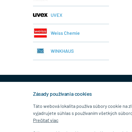
UVEX
Weiss Chemie
WINKHAUS
+421 944 458 929
info
Zásady používania cookies
Táto webová lokalita používa súbory cookie na z
vyjadrujete súhlas s používaním všetkých súboro
KONTAKTNÉ ÚDAJE
MENU
Prečítať viac
MB.Kovanie
O Spolo