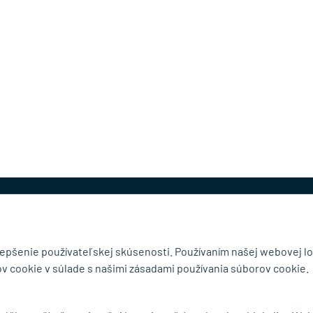
@mb-kovanie.sk
lepšenie používateľskej skúsenosti. Používaním našej webovej lo
v cookie v súlade s našimi zásadami používania súborov cookie.
čnosti
Doručenie a osobný odber