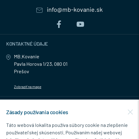
info@mb-kovanie.sk
KONTAKTNÉ ÚDAJE
MB.Kovanie
Pavla Horova 1/23, 080 01
Prešov
Zobraziť na mape
MENU
Zásady používania cookies
NEWSLETTER
Táto webová lokalita používa súbory cookie na zlepšenie
používateľskej skúsenosti. Používaním našej webovej