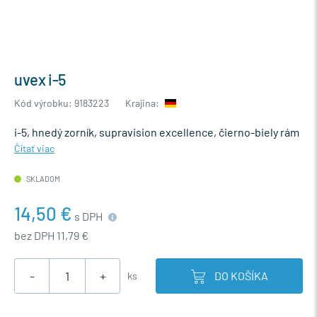
uvex i-5
Kód výrobku: 9183223
Krajina:
i-5, hnedý zorník, supravision excellence, čierno-biely rám
Čítať viac
SKLADOM
14,50 €
s DPH
bez DPH 11,79 €
-
+
DO KOŠÍKA
ks