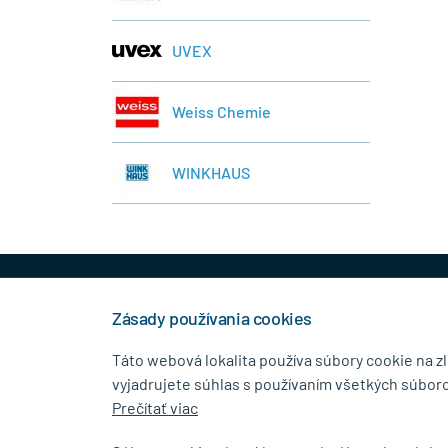
UVEX
Weiss Chemie
WINKHAUS
+421 944 458 929
info
Zásady používania cookies
Táto webová lokalita používa súbory cookie na z
vyjadrujete súhlas s používaním všetkých súboro
KONTAKTNÉ ÚDAJE
MENU
Prečítať viac
MB.Kovanie
O Spolo