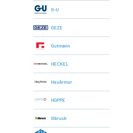
G-U
GEZE
Gutmann
HECKEL
HexArmor
HOPPE
lllbruck