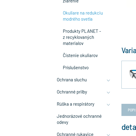
žiarenie
Okuliare na redukciu
modrého svetla
Produkty PLANET -
z recyklovaných
materialov
Vari
Čistenie okuliarov
Príslušenstvo
Ochrana sluchu
Ochranné prilby
Rúška a respirátory
POPI
Jednorázové ochranné
odevy
deta
Ochranné rukavice