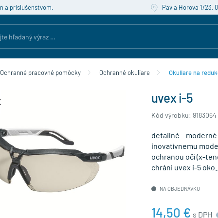
m a príslušenstvom.
Pavla Horova 1/23, 
Ochranné pracovné pomôcky
Ochranné okuliare
Okuliare na reduk
uvex i-5
Kód výrobku: 9183064
detailné – moderné
inovatívnemu moder
ochranou očí (x-ten
chráni uvex i-5 ok
NA OBJEDNÁVKU
14,50 €
s DPH