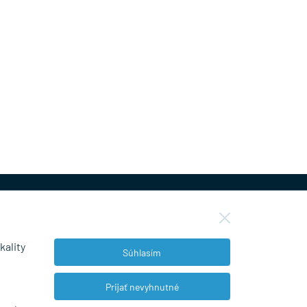
kality
Súhlasím
NEWSLETTER
Prijať nevyhnutné