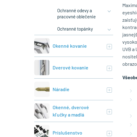
Maximá
Ochranné odevy a
eyeshi
pracovné oblečenie
zaisťuj
kontra
Ochranné topánky
jasnejš
vysoko
Okenné kovanie
UVB a 
nosite
obrazo
Dverové kovanie
Všeobe
Náradie
Okenné, dverové
kľučky a madlá
Príslušenstvo