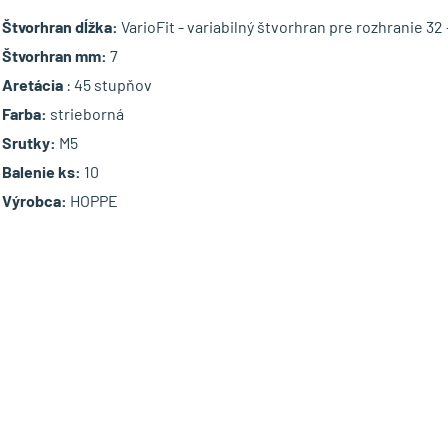
Štvorhran dĺžka:
VarioFit - variabilný štvorhran pre rozhranie 32
Štvorhran mm:
7
Aretácia
: 45 stupňov
Farba:
strieborná
Srutky:
M5
Balenie ks:
10
Výrobca:
HOPPE