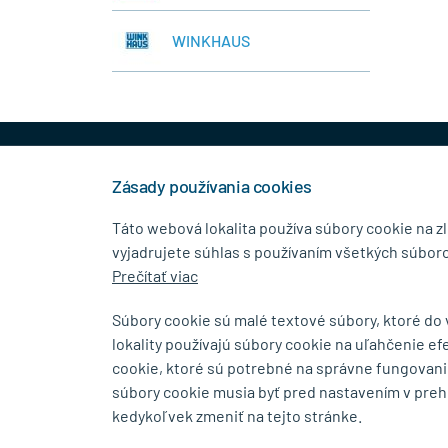
WINKHAUS
+421 944 458 929
info
Zásady používania cookies
Táto webová lokalita používa súbory cookie na z
vyjadrujete súhlas s používaním všetkých súboro
KONTAKTNÉ ÚDAJE
MENU
Prečítať viac
MB.Kovanie
O Spolo
Súbory cookie sú malé textové súbory, ktoré do
Pavla Horova 1/23, 080 01
Blog
lokality používajú súbory cookie na uľahčenie ef
Prešov
Kontakt
cookie, ktoré sú potrebné na správne fungovani
súbory cookie musia byť pred nastavením v preh
Zobraziť na mape
kedykoľvek zmeniť na tejto stránke.