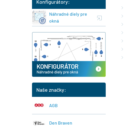
Konfigurátory:
Náhradné diely pre
okná
Naše značky:
AGB
Den Braven