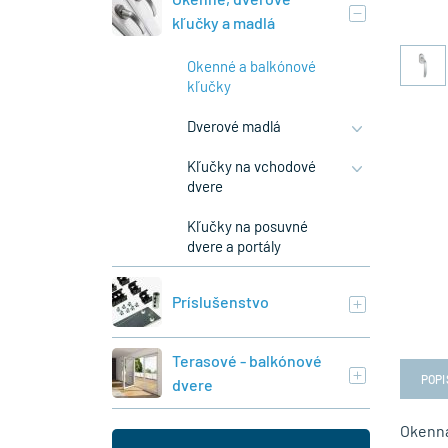
kľučky a madlá
Okenné a balkónové
kľučky
Dverové madlá
Kľučky na vchodové
dvere
Kľučky na posuvné
dvere a portály
Príslušenstvo
Terasové - balkónové
POPI
dvere
Okenná