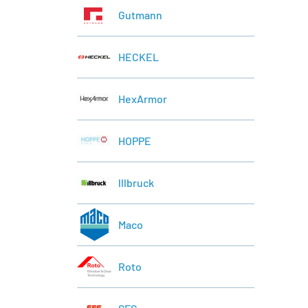
Gutmann
HECKEL
HexArmor
HOPPE
lllbruck
Maco
Roto