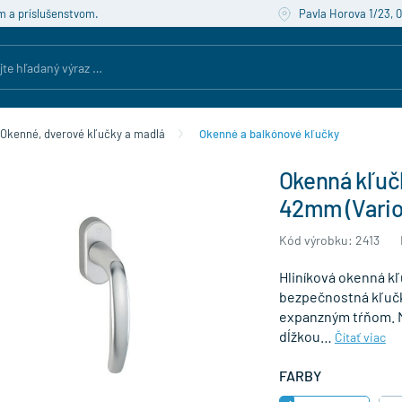
m a príslušenstvom.
Pavla Horova 1/23, 
Okenné, dverové kľučky a madlá
Okenné a balkónové kľučky
Okenná kľučk
42mm (Vario 
Kód výrobku: 2413
Hliníková okenná kľu
bezpečnostná kľučk
expanzným tŕňom. Má
dĺžkou…
Čítať viac
FARBY