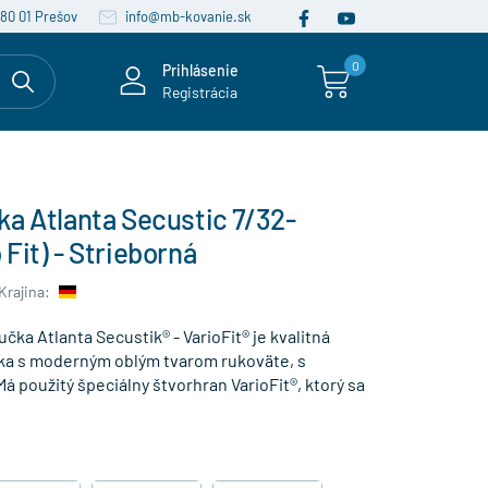
080 01 Prešov
info@mb-kovanie.sk
0
Prihlásenie
Registrácia
a Atlanta Secustic 7/32-
Fit) - Strieborná
Krajina:
čka Atlanta Secustik® - VarioFit® je kvalitná
a s moderným oblým tvarom rukoväte, s
 použitý špeciálny štvorhran VarioFit®, ktorý sa