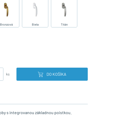
Bronzová
Biela
Titán
DO KOŠÍKA
ks
by s integrovanou základnou poistkou.