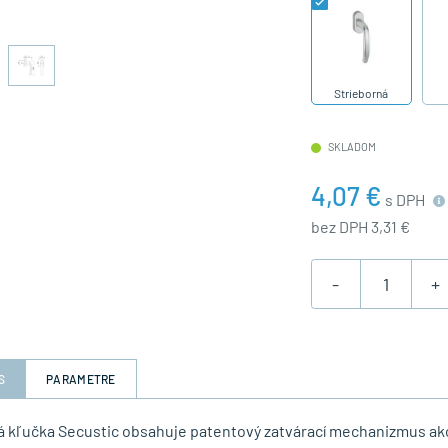
Strieborná
SKLADOM
4,07 €
s DPH
bez DPH 3,31 €
-
+
S
PARAMETRE
 kľučka Secustic obsahuje patentový zatvárací mechanizmus ako