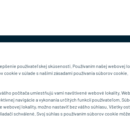
@mb-kovanie.sk
lepšenie používateľskej skúsenosti. Používaním našej webovej lo
v cookie v súlade s našimi zásadami používania súborov cookie.
čnosti
Doručenie a osobný odber
 vášho počítača umiestňujú vami navštívené webové lokality. We
Obchodné podmienky
ektívnej navigácie a vykonania určitých funkcií používateľom. Súb
y
Reklamačný poriadok
e webovej lokality, možno nastaviť bez vášho súhlasu. Všetky os
Ochrana osobných údajov
liadači schválené. Svoj súhlas s používaním súborov cookie môž
Zásady používania súborov
cookie