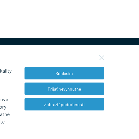
kality
Súhlasím
NEWSLETTER
Prijať nevyhnutné
bové
Zobraziť podrobnosti
ory
Súhlasím so spracovaním osobných údajov
tatné
pre marketingové účely.
Zásady ochrany
ete
osobných údajov
.