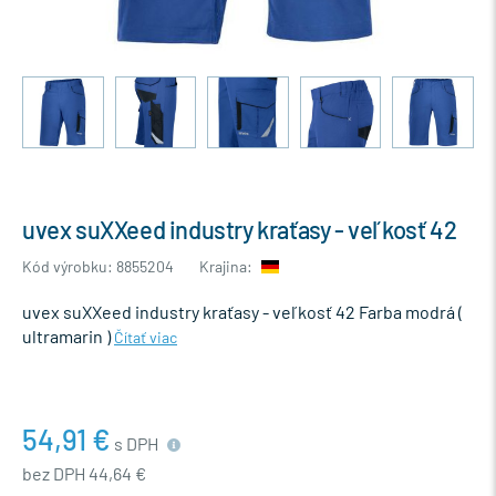
uvex suXXeed industry kraťasy - veľkosť 42
Kód výrobku: 8855204
Krajina:
uvex suXXeed industry kraťasy - veľkosť 42 Farba modrá (
ultramarin )
Čítať viac
54,91 €
s DPH
bez DPH 44,64 €