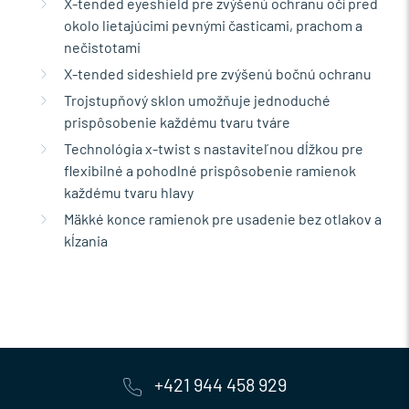
X-tended eyeshield pre zvýšenú ochranu očí pred
okolo lietajúcimi pevnými časticami, prachom a
nečistotami
X-tended sideshield pre zvýšenú bočnú ochranu
Trojstupňový sklon umožňuje jednoduché
prispôsobenie každému tvaru tváre
Technológia x-twist s nastaviteľnou dĺžkou pre
flexibilné a pohodlné prispôsobenie ramienok
každému tvaru hlavy
Mäkké konce ramienok pre usadenie bez otlakov a
kĺzania
+421 944 458 929