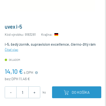
uvex i-5
Kód výrobku: 9183281
Krajina:
i-5, šedý zorník, supravision excellence, čierno-žltý rám
Čítať viac
SKLADOM
14,10 €
s DPH
bez DPH 11,46 €
-
+
DO KOŠÍKA
ks