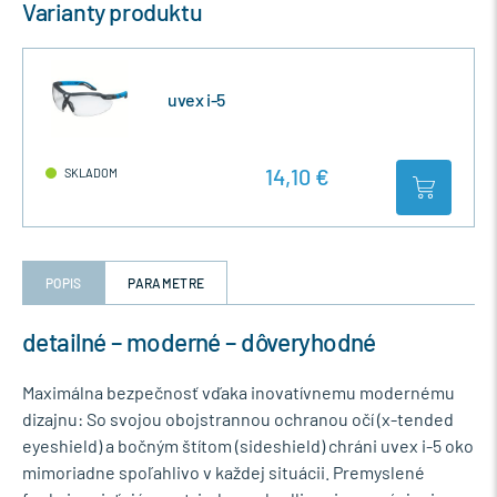
Varianty produktu
uvex i-5
14,10 €
SKLADOM
POPIS
PARAMETRE
detailné – moderné – dôveryhodné
Maximálna bezpečnosť vďaka inovatívnemu modernému
dizajnu: So svojou obojstrannou ochranou očí (x-tended
eyeshield) a bočným štítom (sideshield) chráni uvex i-5 oko
mimoriadne spoľahlivo v každej situácii. Premyslené