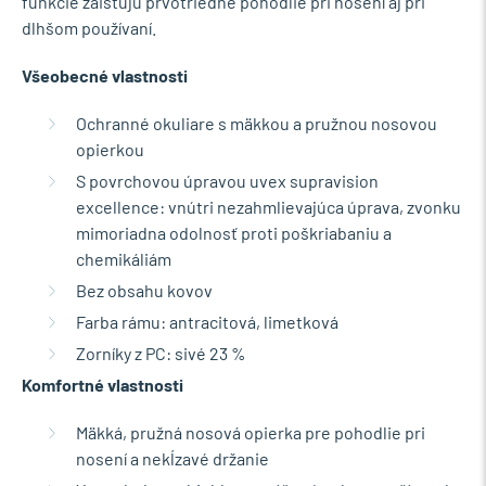
funkcie zaisťujú prvotriedne pohodlie pri nosení aj pri
dlhšom používaní.
Všeobecné vlastnosti
Ochranné okuliare s mäkkou a pružnou nosovou
opierkou
S povrchovou úpravou uvex supravision
excellence: vnútri nezahmlievajúca úprava, zvonku
mimoriadna odolnosť proti poškriabaniu a
chemikáliám
Bez obsahu kovov
Farba rámu: antracitová, limetková
Zorníky z PC: sivé 23 %
Komfortné vlastnosti
Mäkká, pružná nosová opierka pre pohodlie pri
nosení a nekĺzavé držanie