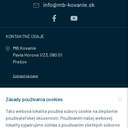
info@mb-kovanie.sk
KONTAKTNÉ ÚDAJE
MB.Kovanie
Pavla Horova 1/23, 080 01
Prešov
Zobraziť na mape
MENU
Zásady používania cookies
NEWSLETTER
Táto webová lokalita používa súbory cookie na zlepšenie
používateľskej skúsenosti. Používaním našej webovej
lokality vyjadrujete súhlas s používaním všetkých súborov