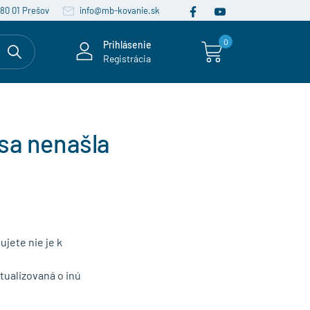
080 01 Prešov
info@mb-kovanie.sk
0
Prihlásenie
Registrácia
sa nenašla
ujete nie je k
ualizovaná o inú