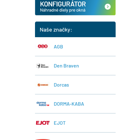
Naše značky:
AGB
Den Braven
Dorcas
DORMA-KABA
EJOT